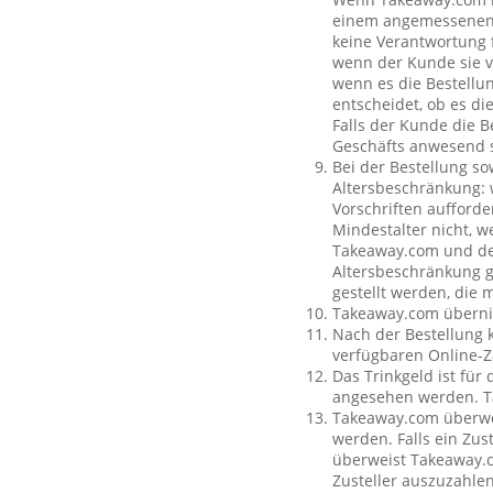
einem angemessenen O
keine Verantwortung f
wenn der Kunde sie vo
wenn es die Bestellun
entscheidet, ob es di
Falls der Kunde die 
Geschäfts anwesend s
Bei der Bestellung so
Altersbeschränkung:
Vorschriften aufforde
Mindestalter nicht, w
Takeaway.com und dem
Altersbeschränkung g
gestellt werden, die 
Takeaway.com übernim
Nach der Bestellung 
verfügbaren Online-Z
Das Trinkgeld ist für
angesehen werden. Ta
Takeaway.com überweis
werden. Falls ein Zus
überweist Takeaway.c
Zusteller auszuzahle