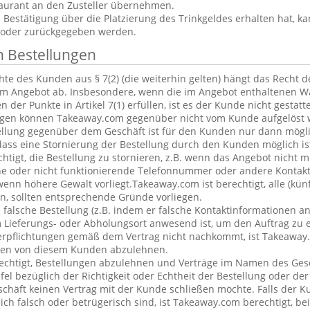
aurant an den Zusteller übernehmen.
estätigung über die Platzierung des Trinkgeldes erhalten hat, ka
 oder zurückgegeben werden.
n Bestellungen
te des Kunden aus § 7(2) (die weiterhin gelten) hängt das Recht 
em Angebot ab. Insbesondere, wenn die im Angebot enthaltenen Wa
 der Punkte in Artikel 7(1) erfüllen, ist es der Kunde nicht gestatt
ngen können Takeaway.com gegenüber nicht vom Kunde aufgelöst 
ellung gegenüber dem Geschäft ist für den Kunden nur dann mögl
dass eine Stornierung der Bestellung durch den Kunden möglich is
chtigt, die Bestellung zu stornieren, z.B. wenn das Angebot nicht 
he oder nicht funktionierende Telefonnummer oder andere Kontak
nn höhere Gewalt vorliegt.Takeaway.com ist berechtigt, alle (kün
, sollten entsprechende Gründe vorliegen.
alsche Bestellung (z.B. indem er falsche Kontaktinformationen an
 Lieferungs- oder Abholungsort anwesend ist, um den Auftrag zu e
erpflichtungen gemäß dem Vertrag nicht nachkommt, ist Takeaway.
ngen von diesem Kunden abzulehnen.
echtigt, Bestellungen abzulehnen und Verträge im Namen des Ges
l bezüglich der Richtigkeit oder Echtheit der Bestellung oder de
eschäft keinen Vertrag mit der Kunde schließen möchte. Falls der 
lich falsch oder betrügerisch sind, ist Takeaway.com berechtigt, bei