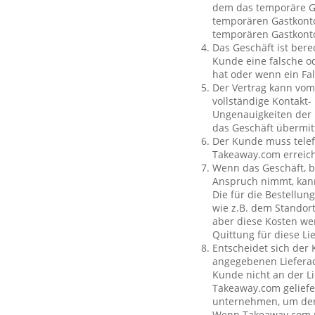
dem das temporäre Ga
temporären Gastkonto
temporären Gastkont
Das Geschäft ist bere
Kunde eine falsche o
hat oder wenn ein Fal
Der Vertrag kann vom
vollständige Kontakt-
Ungenauigkeiten der 
das Geschäft übermit
Der Kunde muss telef
Takeaway.com erreich
Wenn das Geschäft, b
Anspruch nimmt, kan
Die für die Bestellu
wie z.B. dem Standor
aber diese Kosten wer
Quittung für diese L
Entscheidet sich der
angegebenen Lieferad
Kunde nicht an der Li
Takeaway.com geliefe
unternehmen, um den 
Wenn Takeaway.com ni