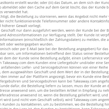
stkonto erstellt wurde; oder (iii) das Datum, an dem sich der Ku
 abmeldet oder den Cache auf dem Gerät löscht, das der Kunde be
os verwendet hat.
chtigt, die Bestellung zu stornieren, wenn das Angebot nicht mehr 
der nicht funktionierende Telefonnummer oder andere Kontaktin
l höherer Gewalt vorliegt.
 Geschäft nur dann ausgeführt werden, wenn der Kunde bei der B
 und Adressinformationen zur Verfügung stellt. Der Kunde ist verpfl
Informationen (einschließlich der Zahlungsdaten) zu melden, die
telt oder weitergegeben wurden.
onisch oder per E-Mail (wie bei der Bestellung angegeben) für da
bar sein, um Informationen betreffend den Status seiner Bestellu
ei dem der Kunde seine Bestellung aufgibt, einen Lieferservice v
n Takeaway.com dem Kunden eine Liefergebühr und/oder eine Se
ng anfallenden Liefer- und Servicegebühren können von einer Reih
t, dem ausgewählten Geschäft und dem Wert der in der Bestellung 
den immer auf der Plattform angezeigt, bevor ein Kunde eine Best
iefergebühren und Servicegebühren kann bei Takeaway.com angefo
 Kunde dafür, die Bestellung liefern zu lassen, muss der Kunde a
resse anwesend sein, um die bestellten Artikel in Empfang zu ne
eferadresse anwesend ist, wenn die Bestellung geliefert wird, und
rt wird (und nicht vom Geschäft selbst), wird Takeaway.com ang
Kunden zu kontaktieren, um zu bestimmen, wo die Bestellung hin
cht in der Lage ist, den Kunden zu kontaktieren, kann Takeaway.