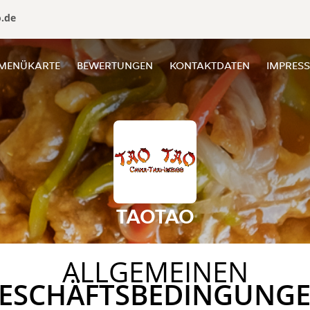
o.de
MENÜKARTE
BEWERTUNGEN
KONTAKTDATEN
IMPRES
TAOTAO
ALLGEMEINEN
ESCHÄFTSBEDINGUNG