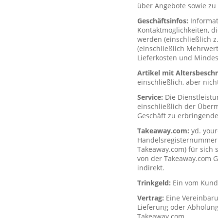
über Angebote sowie zu 
Geschäftsinfos:
Informa
Kontaktmöglichkeiten, d
werden (einschließlich z
(einschließlich Mehrwerts
Lieferkosten und Mindes
Artikel mit Altersbesc
einschließlich, aber nich
Service:
Die Dienstleist
einschließlich der Über
Geschäft zu erbringende
Takeaway.com:
yd. your
Handelsregisternummer H
Takeaway.com) für sich s
von der Takeaway.com Gro
indirekt.
Trinkgeld:
Ein vom Kunde
Vertrag:
Eine Vereinbar
Lieferung oder Abholung
Takeaway.com.