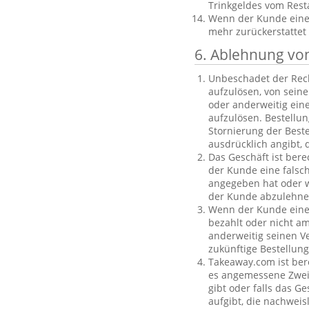
Trinkgeldes vom Rest
Wenn der Kunde eine B
mehr zurückerstattet
6. Ablehnung vo
Unbeschadet der Rech
aufzulösen, von sein
oder anderweitig einen
aufzulösen. Bestellu
Stornierung der Best
ausdrücklich angibt, 
Das Geschäft ist bere
der Kunde eine falsc
angegeben hat oder we
der Kunde abzulehnen
Wenn der Kunde eine f
bezahlt oder nicht am
anderweitig seinen V
zukünftige Bestellu
Takeaway.com ist ber
es angemessene Zweife
gibt oder falls das G
aufgibt, die nachweis