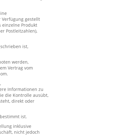
eine
 Verfügung gestellt
s einzelne Produkt
er Postleitzahlen),
schrieben ist,
boten werden,
 dem Vertrag vom
com.
,
ere Informationen zu
e die Kontrolle ausübt,
teht, direkt oder
 bestimmt ist.
llung inklusive
chäft, nicht jedoch