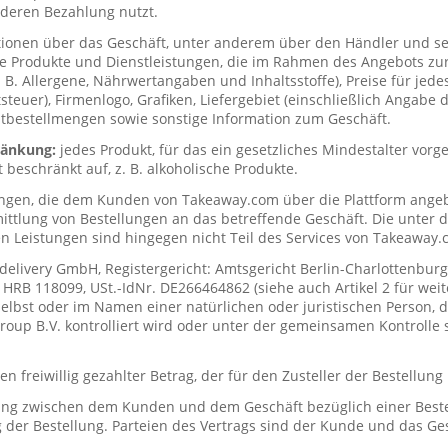
deren Bezahlung nutzt.
tionen über das Geschäft, unter anderem über den Händler und s
ie Produkte und Dienstleistungen, die im Rahmen des Angebots zur
. B. Allergene, Nährwertangaben und Inhaltsstoffe), Preise für jede
teuer), Firmenlogo, Grafiken, Liefergebiet (einschließlich Angabe d
tbestellmengen sowie sonstige Information zum Geschäft.
hränkung:
jedes Produkt, für das ein gesetzliches Mindestalter vorge
t beschränkt auf, z. B. alkoholische Produkte.
ungen, die dem Kunden von Takeaway.com über die Plattform ange
mittlung von Bestellungen an das betreffende Geschäft. Die unter
n Leistungen sind hingegen nicht Teil des Services von Takeaway.
delivery GmbH, Registergericht: Amtsgericht Berlin-Charlottenburg
RB 118099, USt.-IdNr. DE266464862 (siehe auch Artikel 2 für weit
elbst oder im Namen einer natürlichen oder juristischen Person, di
up B.V. kontrolliert wird oder unter der gemeinsamen Kontrolle s
n freiwillig gezahlter Betrag, der für den Zusteller der Bestellung
ung zwischen dem Kunden und dem Geschäft bezüglich einer Beste
 der Bestellung. Parteien des Vertrags sind der Kunde und das Ges