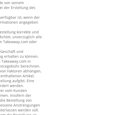
nde von seinem
i der Erstellung des
verfügbar ist, wenn der
formationen angegeben
estellung korrekte und
ichtet, unverzüglich alle
 an Takeaway.com oder
s Geschäft und
ng erhalten zu können.
on Takeaway.com in
rvicegebühr berechnen.
e von Faktoren abhängen,
enthaltenen Artikel,
ellung aufgibt. Eine
rdert werden.
n der vom Kunden
hmen. Insofern der
 die Bestellung von
emessene Anstrengungen
terlassen werden soll.
com die Bestellung an