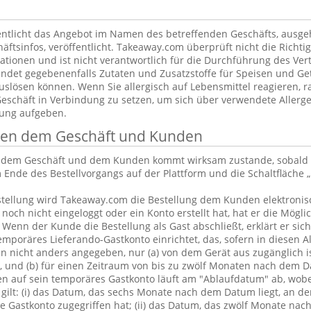
ntlicht das Angebot im Namen des betreffenden Geschäfts, ausg
äftsinfos, veröffentlicht. Takeaway.com überprüft nicht die Richtig
tionen und ist nicht verantwortlich für die Durchführung des Vert
ndet gegebenenfalls Zutaten und Zusatzstoffe für Speisen und Get
uslösen können. Wenn Sie allergisch auf Lebensmittel reagieren, ra
Geschäft in Verbindung zu setzen, um sich über verwendete Allerge
lung aufgeben.
chen dem Geschäft und Kunden
n dem Geschäft und dem Kunden kommt wirksam zustande, sobald 
 Ende des Bestellvorgangs auf der Plattform und die Schaltfläche „
tellung wird Takeaway.com die Bestellung dem Kunden elektronisc
och nicht eingeloggt oder ein Konto erstellt hat, hat er die Möglic
. Wenn der Kunde die Bestellung als Gast abschließt, erklärt er sic
emporäres Lieferando-Gastkonto einrichtet, das, sofern in diesen 
 nicht anders angegeben, nur (a) von dem Gerät aus zugänglich is
, und (b) für einen Zeitraum von bis zu zwölf Monaten nach dem D
en auf sein temporäres Gastkonto läuft am "Ablaufdatum" ab, wobe
gilt: (i) das Datum, das sechs Monate nach dem Datum liegt, an d
 Gastkonto zugegriffen hat; (ii) das Datum, das zwölf Monate nac