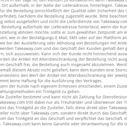
rt außerhalb, in der Nähe der Lieferadresse, hinterlegen. Tak
ür die Bestellung (einschließlich der Qualität oder Sicherheit des I
rfindet), nachdem die Bestellung zugestellt wurde. Bitte beachten 
g selbst ausgeliefert und nicht die Lieferdienste von Takeaway.c
e Bestellung außerhalb der Lieferadresse hinterlässt, wenn der Ku
Bestellung abholen möchte, sollte er zum gewählten Zeitpunkt am 
ein, wie in der Bestätigungs-E-Mail, SMS oder auf der Plattform a
wie bei der Auslieferung oder Abholung von Bestellungen mit Artik
 werden Takeaway.com und das Geschäft den Kunden gemäß den 
rn, sich auszuweisen. Kann sich der Kunde nicht hinreichend ausw
erden die Artikel mit Altersbeschränkung der Bestellung nicht ausg
 Geschäft frei, die Bestellung auch insgesamt abzulehnen. Werde
emäß diesem Absatz nicht geliefert, kann dem Kunden eine Stor
mindestens den Wert der Artikel mit Altersbeschränkung der jeweli
mt keine Haftung für die Ausführung des Vertrages.
kann der Kunde nach eigenem Ermessen entscheiden, einem Zustel
ahlungsmethoden ein Trinkgeld zu geben.
 die Zusteller bestimmt und kann nicht als Zahlung für Dienstleis
keaway.com tritt dabei nur als Treuhänder und Überweiser der Tr
t das Trinkgeld an die Zusteller, falls diese direkt über Takeawa
teller nicht über Takeaway.com, sondern direkt durch das Geschäft
om das Trinkgeld an das Geschäft und verpflichtet das Geschäft, d
n. Takeaway.com kann keine Garantie oder Verantwortung für die 